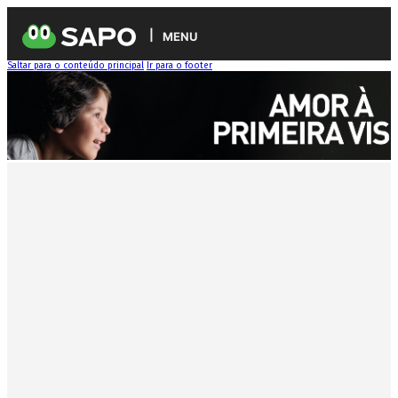
MENU
Saltar para o conteúdo principal
Ir para o footer