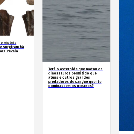
 e répteis
e surgiram há
os, revela
Terá o asteroide que matou os
dinossauros permitido que
atuns e outros grandes
predadores de sangue quente
dominassem os oceanos?