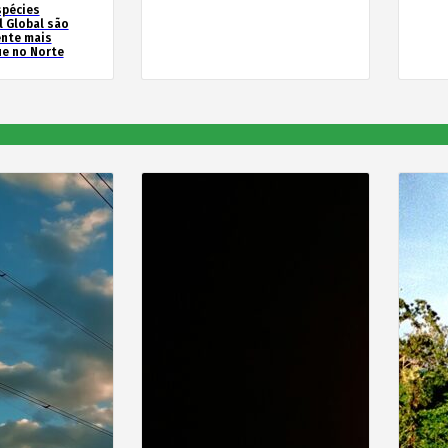
spécies
l Global são
ente mais
e no Norte