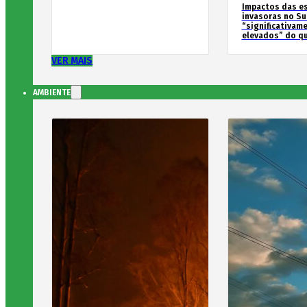
Impactos das e
invasoras no Su
“significativam
elevados” do qu
VER MAIS
AMBIENTE