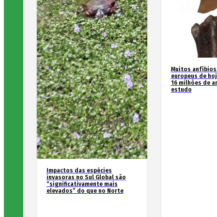
Muitos anfíbios
europeus de hoj
16 milhões de an
estudo
Impactos das espécies
invasoras no Sul Global são
“significativamente mais
elevados” do que no Norte