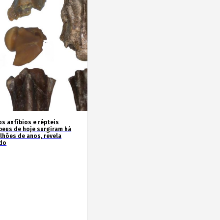
os anfíbios e répteis
peus de hoje surgiram há
ilhões de anos, revela
do