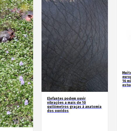
Muit
euro
16 m
estu
Elefantes podem ouvir
vibrações a mais de 10
quilómetros graças à anatomia
dos ouvidos