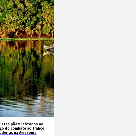
tistas põem isótopos ao
iço do combate ao tráfico
adeiras na Amazónia