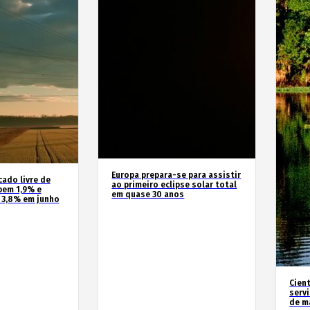
Europa prepara-se para assistir
cado livre de
ao primeiro eclipse solar total
bem 1,9% e
em quase 30 anos
 3,8% em junho
Cien
serv
de m