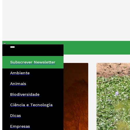
ÚLTIMAS
Subscrever Newsletter
Ambiente
Animais
Biodiversidade
Ciência e Tecnologia
Dicas
Empresas