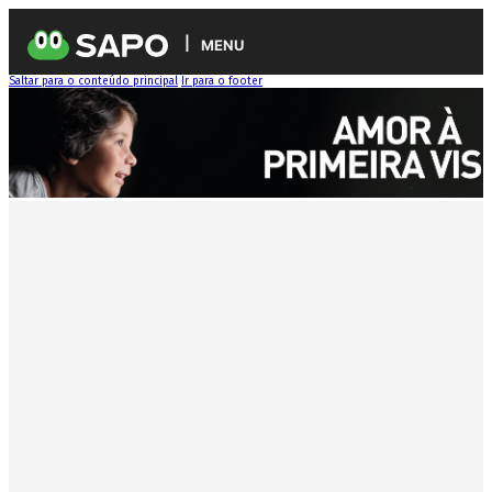
MENU
Saltar para o conteúdo principal
Ir para o footer