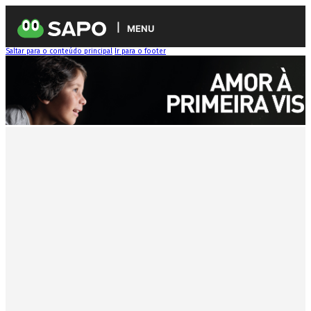
MENU
Saltar para o conteúdo principal
Ir para o footer