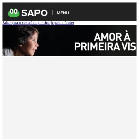
MENU
Saltar para o conteúdo principal
Ir para o footer