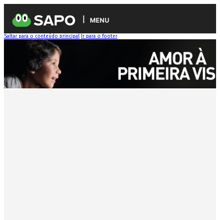
MENU
Saltar para o conteúdo principal
Ir para o footer