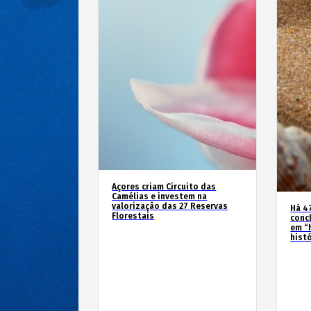
Açores criam Circuito das
Camélias e investem na
valorização das 27 Reservas
Há 4
Florestais
conc
em “
hist