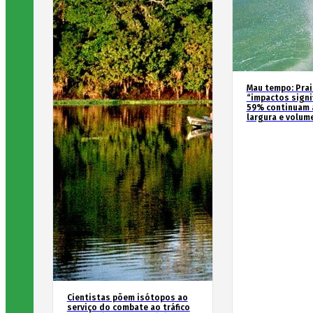
Mau tempo: Prai
“impactos signif
59% continuam 
largura e volum
Cientistas põem isótopos ao
serviço do combate ao tráfico