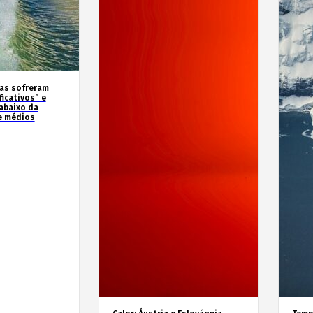
as sofreram
icativos” e
abaixo da
e médios