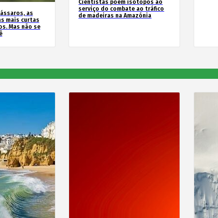
Cientistas põem isótopos ao
serviço do combate ao tráfico
ássaros, as
de madeiras na Amazónia
s mais curtas
s. Mas não se
ê