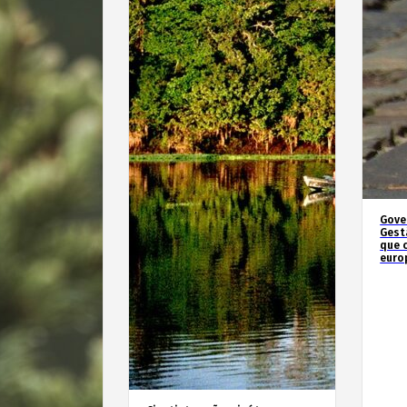
Gove
Gest
que 
euro