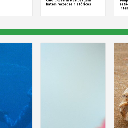
Calor: Áustria e Eslováquia
Temp
batem recordes históricos
estã
inte