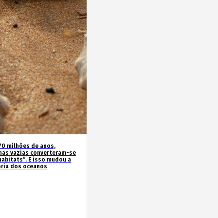
70 milhões de anos,
has vazias converteram-se
habitats”. E isso mudou a
ória dos oceanos