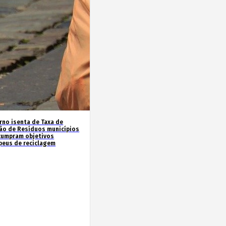
rno isenta de Taxa de
ão de Resíduos municípios
cumpram objetivos
peus de reciclagem