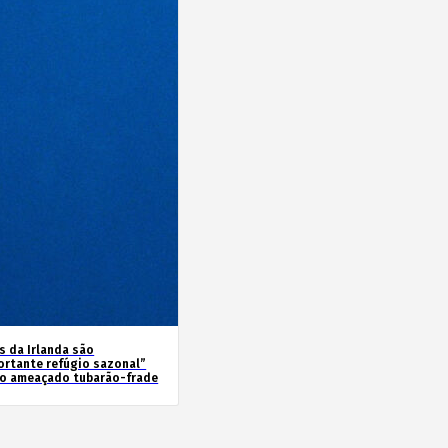
s da Irlanda são
ortante refúgio sazonal”
 o ameaçado tubarão-frade