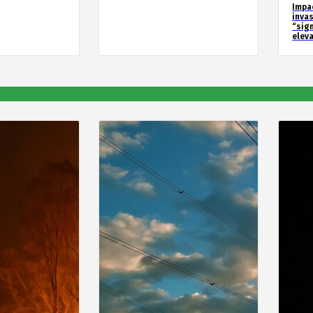
Impa
inva
“sig
elev