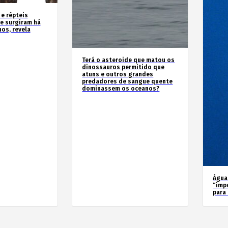
 e répteis
e surgiram há
os, revela
Terá o asteroide que matou os
dinossauros permitido que
atuns e outros grandes
predadores de sangue quente
dominassem os oceanos?
Água
“imp
para