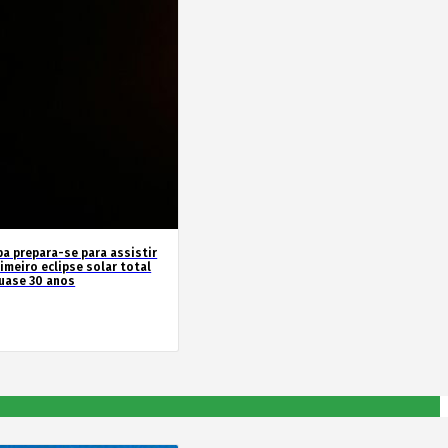
pa prepara-se para assistir
imeiro eclipse solar total
uase 30 anos