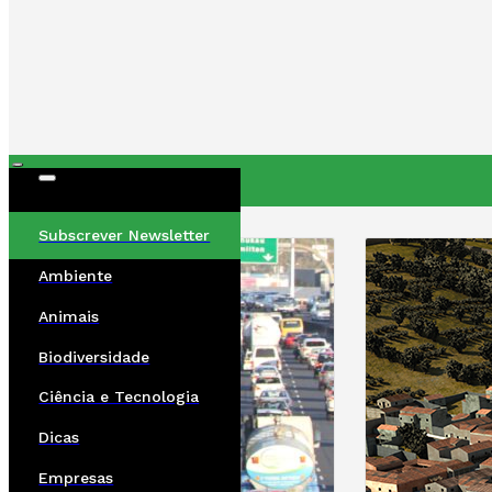
ÚLTIMAS
Subscrever Newsletter
Ambiente
Animais
Biodiversidade
Ciência e Tecnologia
Dicas
Empresas