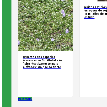
Muitos anfíbios
europeus de hoj
16 milhões de an
estudo
Impactos das espécies
invasoras no Sul Global são
“significativamente mais
elevados” do que no Norte
VER MAIS