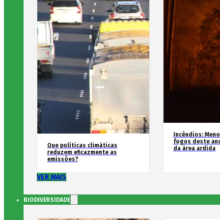
Incêndios: Men
fogos deste an
Que políticas climáticas
da área ardida
reduzem eficazmente as
emissões?
VER MAIS
BIODIVERSIDADE