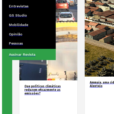
Entrevistas
GS Studio
Mobilidade
Opinião
Pessoas
Assinar Revista
Ammaia, uma ci
Alentejo
Que políticas climáticas
reduzem eficazmente as
emissões?