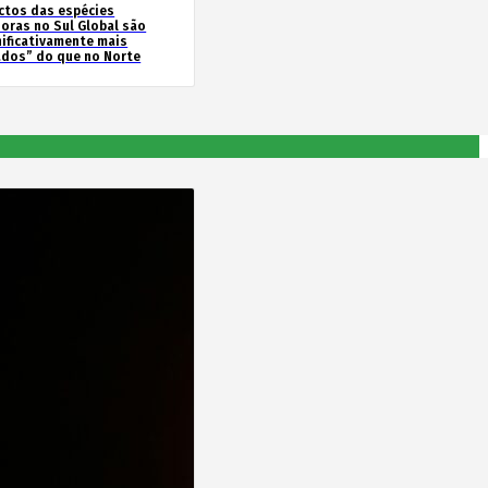
ctos das espécies
soras no Sul Global são
nificativamente mais
ados” do que no Norte