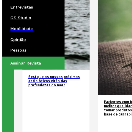
Entrevistas
GS Studio
Mobilidade
Opinião
Pessoas
Assinar Revista
Será que os nossos próximos
antibióticos virão das
profundezas do mar?
Pacientes com i
melhor qualida
tomar produtos
base de cannabi