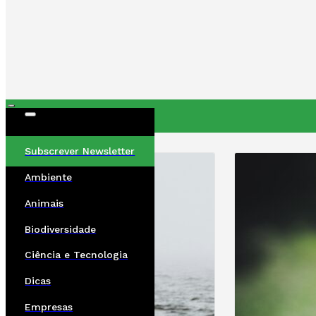
ÚLTIMAS
Subscrever Newsletter
Ambiente
Animais
Biodiversidade
Ciência e Tecnologia
Dicas
Empresas