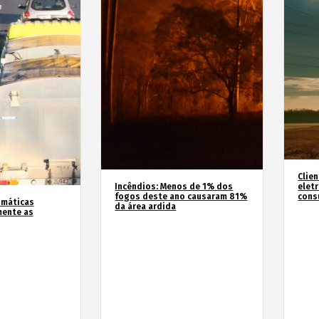
Clie
Incêndios: Menos de 1% dos
elet
fogos deste ano causaram 81%
cons
imáticas
da área ardida
mente as