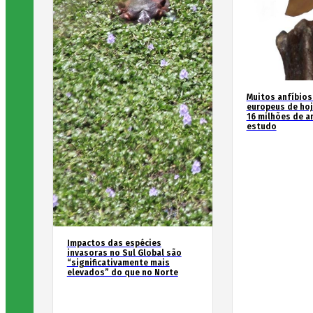
Muitos anfíbios
europeus de hoj
16 milhões de an
estudo
Impactos das espécies
invasoras no Sul Global são
“significativamente mais
elevados” do que no Norte