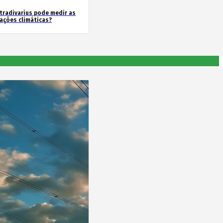
tradivarius pode medir as
rações climáticas?