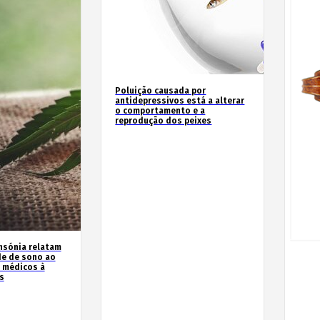
Poluição causada por
antidepressivos está a alterar
o comportamento e a
reprodução dos peixes
nsónia relatam
de de sono ao
 médicos à
s