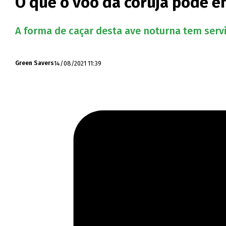
O que o voo da coruja pode en
A forma de caçar desta ave noturna tem servi
14/08/2021 11:39
Green Savers