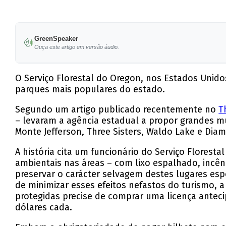
GreenSpeaker
Ouça este artigo em versão áudio.
O Serviço Florestal do Oregon, nos Estados Unidos
parques mais populares do estado.
Segundo um artigo publicado recentemente no
T
– levaram a agência estadual a propor grandes 
Monte Jefferson, Three Sisters, Waldo Lake e Dia
A história cita um funcionário do Serviço Flor
ambientais nas áreas – com lixo espalhado, inc
preservar o carácter selvagem destes lugares es
de minimizar esses efeitos nefastos do turismo,
protegidas precise de comprar uma licença antec
dólares cada.