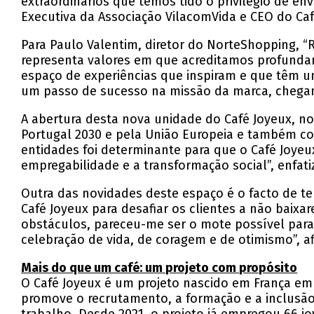
extraordinários que temos tido o privilégio de en
Executiva da Associação VilacomVida e CEO do Caf
Para Paulo Valentim, diretor do NorteShopping, 
representa valores em que acreditamos profunda
espaço de experiências que inspiram e que têm u
um passo de sucesso na missão da marca, chegan
A abertura desta nova unidade do Café Joyeux, n
Portugal 2030 e pela União Europeia e também com
entidades foi determinante para que o Café Joye
empregabilidade e a transformação social”, enfati
Outra das novidades deste espaço é o facto de te
Café Joyeux para desafiar os clientes a não baixar
obstáculos, pareceu-me ser o mote possível para
celebração de vida, de coragem e de otimismo”, a
Mais do que um café: um projeto com propósito
O Café Joyeux é um projeto nascido em França em 
promove o recrutamento, a formação e a inclusão