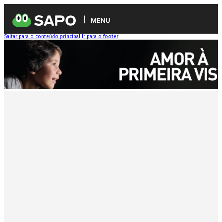
MENU
Saltar para o conteúdo principal
Ir para o footer