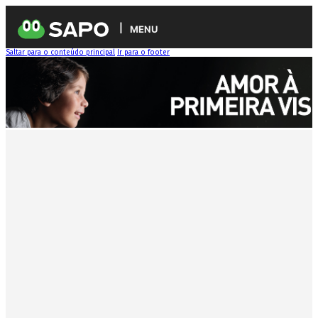
MENU
Saltar para o conteúdo principal
Ir para o footer