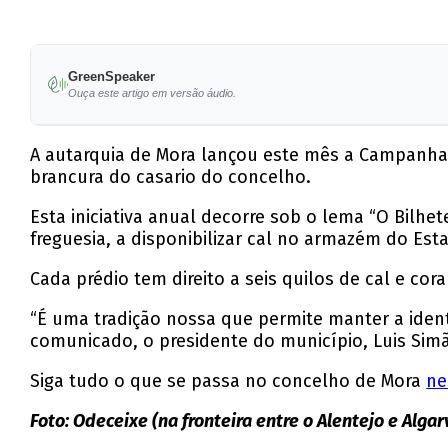
GreenSpeaker
Ouça este artigo em versão áudio.
A autarquia de Mora lançou este mês a Campanha d
brancura do casario do concelho.
Esta iniciativa anual decorre sob o lema “O Bilhet
freguesia, a disponibilizar cal no armazém do Esta
Cada prédio tem direito a seis quilos de cal e cora
“É uma tradição nossa que permite manter a ide
comunicado, o presidente do município, Luis Sim
Siga tudo o que se passa no concelho de Mora
ne
Foto: Odeceixe (na fronteira entre o Alentejo e Alg