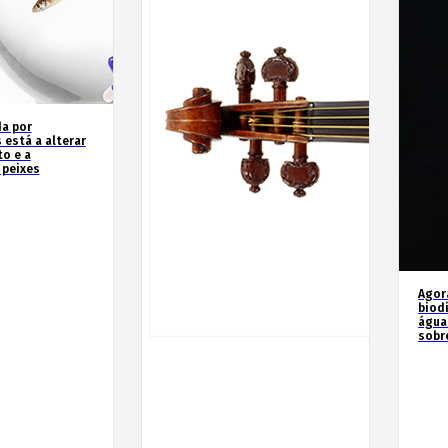
a por
 está a alterar
o e a
 peixes
Agor
biod
água
sobr