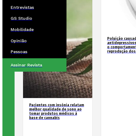
Entrevistas
GS Studio
Mobilidade
Poluição causad
Opinião
antidepressivos
o comportament
reprodução dos
Pessoas
Assinar Revista
Pacientes com insónia relatam
melhor qualidade de sono ao
tomar produtos médicos à
base de cannabis