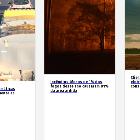
Clie
Incêndios: Menos de 1% dos
elet
fogos deste ano causaram 81%
cons
imáticas
da área ardida
mente as