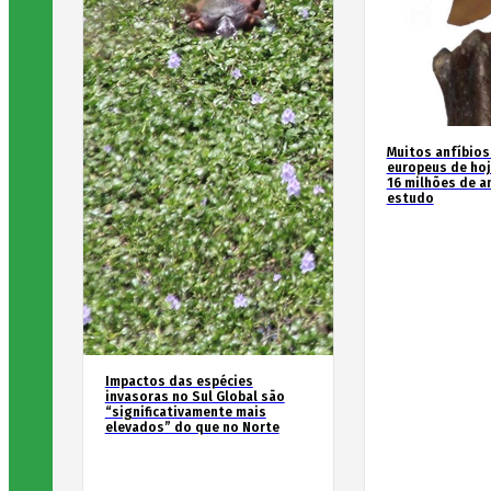
Muitos anfíbios
europeus de hoj
16 milhões de an
estudo
Impactos das espécies
invasoras no Sul Global são
“significativamente mais
elevados” do que no Norte