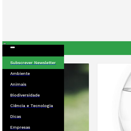
ÚLTIMAS
Subscrever Newsletter
Ambiente
Animais
Biodiversidade
Ciência e Tecnologia
Dicas
Empresas