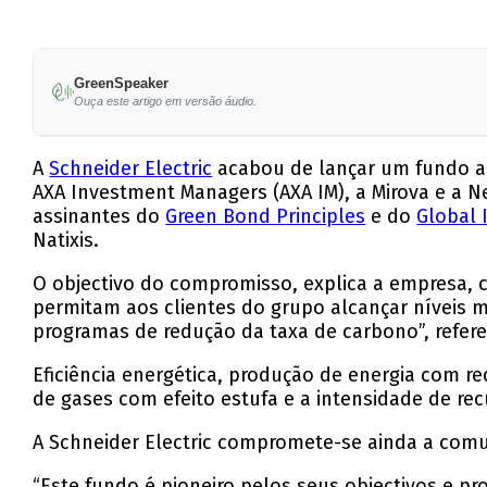
GreenSpeaker
Ouça este artigo em versão áudio.
A
Schneider Electric
acabou de lançar um fundo a
AXA Investment Managers (AXA IM), a Mirova e a N
assinantes do
Green Bond Principles
e do
Global 
Natixis.
O objectivo do compromisso, explica a empresa,
permitam aos clientes do grupo alcançar níveis m
programas de redução da taxa de carbono”, refer
Eficiência energética, produção de energia com r
de gases com efeito estufa e a intensidade de rec
A Schneider Electric compromete-se ainda a comun
“Este fundo é pioneiro pelos seus objectivos e p