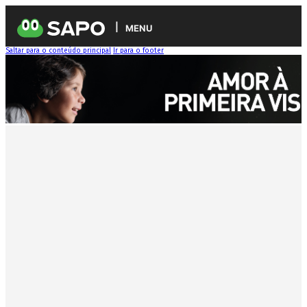
MENU
Saltar para o conteúdo principal
Ir para o footer