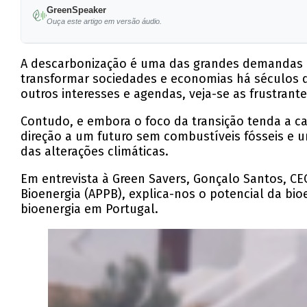
GreenSpeaker
Gonçalo Santos, CEO da Iberol e presidente da
Ouça este artigo em versão áudio.
sustentável.
A bioenergia contribui para a economia circula
A descarbonização é uma das grandes demandas do
transformar sociedades e economias há séculos 
aquecimento global.
outros interesses e agendas, veja-se as frustrante
Apesar de desafios, a bioenergia já represent
Contudo, e embora o foco da transição tenda a ca
indústria.
direção a um futuro sem combustíveis fósseis e u
das alterações climáticas.
A APPB propõe uma regulação clara e investim
biocombustíveis e biometano.
Em entrevista à Green Savers, Gonçalo Santos, CE
Bioenergia (APPB), explica-nos o potencial da bi
bioenergia em Portugal.