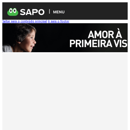
MENU
Saltar para o conteúdo principal
Ir para o footer