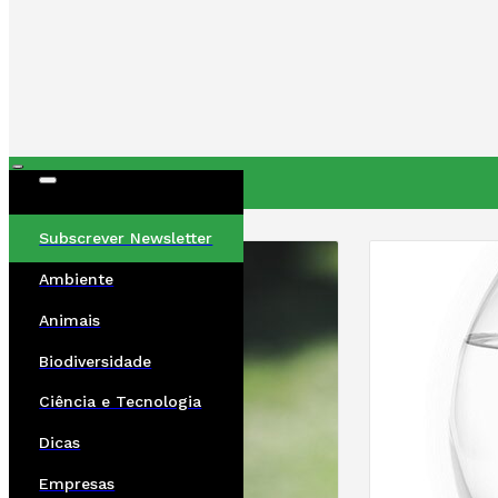
ÚLTIMAS
Subscrever Newsletter
Ambiente
Animais
Biodiversidade
Ciência e Tecnologia
Dicas
Empresas