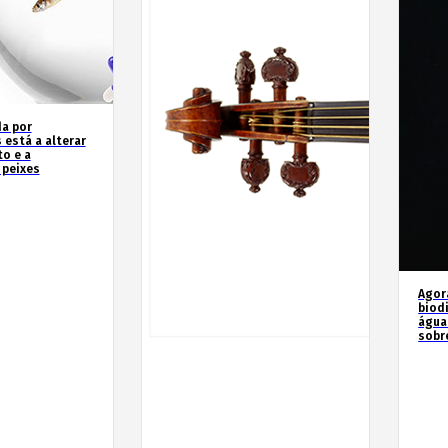
a por
 está a alterar
o e a
 peixes
Agor
biod
água
sobr