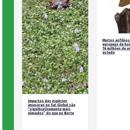
Muitos anfíbios
europeus de hoj
16 milhões de an
estudo
Impactos das espécies
invasoras no Sul Global são
“significativamente mais
elevados” do que no Norte