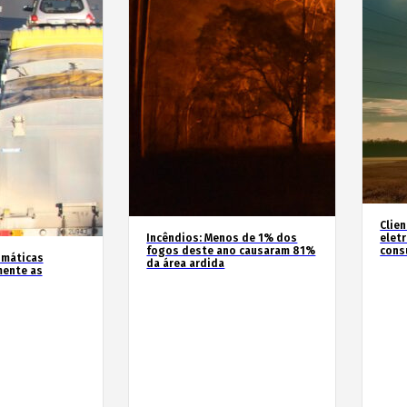
Clie
Incêndios: Menos de 1% dos
elet
fogos deste ano causaram 81%
cons
imáticas
da área ardida
mente as