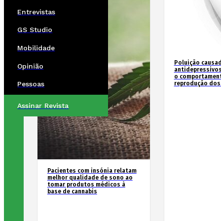
Entrevistas
GS Studio
Mobilidade
Poluição causad
Opinião
antidepressivos
o comportament
reprodução dos
Pessoas
Assinar Revista
Pacientes com insónia relatam
melhor qualidade de sono ao
tomar produtos médicos à
base de cannabis