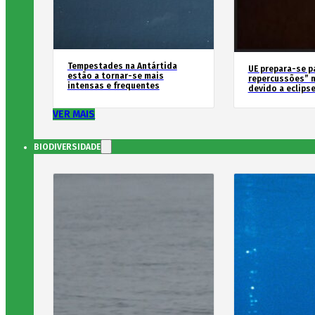
Tempestades na Antártida
UE prepara-se p
estão a tornar-se mais
repercussões” n
intensas e frequentes
devido a eclipse
VER MAIS
BIODIVERSIDADE