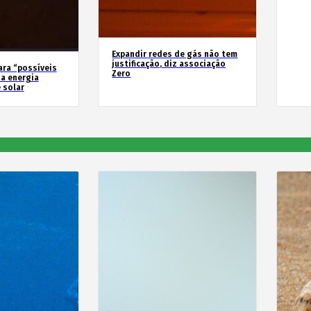
Expandir redes de gás não tem
justificação, diz associação
ara “possíveis
Zero
a energia
 solar