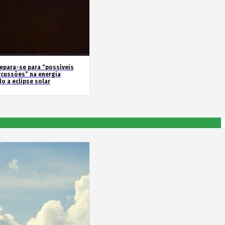
repara-se para “possíveis
rcussões” na energia
o a eclipse solar