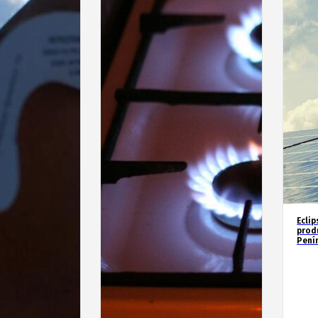
Eclip
prod
Penín