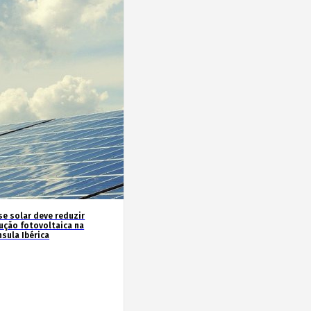
se solar deve reduzir
ução fotovoltaica na
sula Ibérica