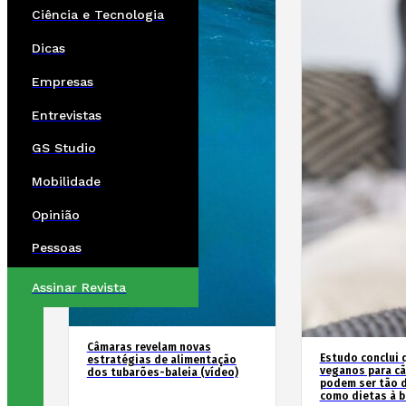
Ciência e Tecnologia
Dicas
Empresas
Entrevistas
GS Studio
Mobilidade
Opinião
Pessoas
Assinar Revista
Câmaras revelam novas
Estudo conclui 
estratégias de alimentação
veganos para cã
dos tubarões-baleia (vídeo)
podem ser tão d
como dietas à b