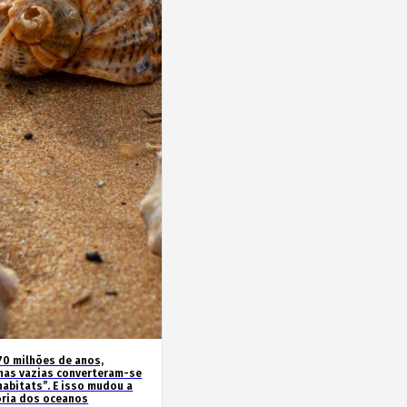
70 milhões de anos,
has vazias converteram-se
habitats”. E isso mudou a
ória dos oceanos