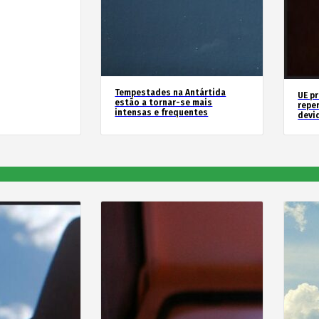
Tempestades na Antártida
UE p
estão a tornar-se mais
repe
intensas e frequentes
devid