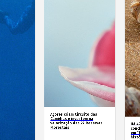
Açores criam Circuito das
Camélias e investem na
valorização das 27 Reservas
Há 4
Florestais
conc
em “
hist