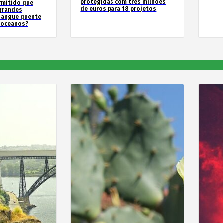
protegidas com três milhões
rmitido que
de euros para 18 projetos
 grandes
sangue quente
 oceanos?