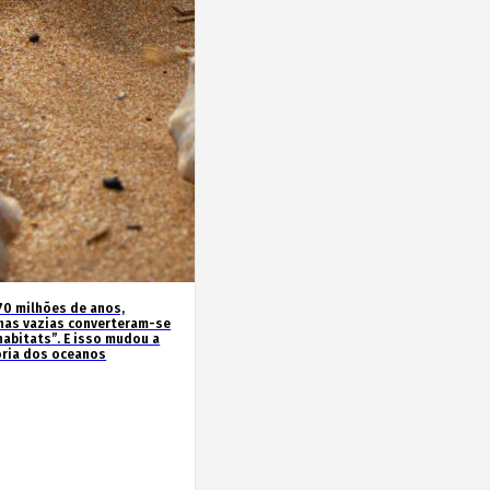
70 milhões de anos,
has vazias converteram-se
habitats”. E isso mudou a
ória dos oceanos