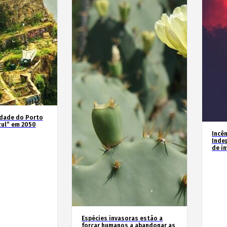
idade do Porto
zul” em 2050
Incê
Inde
de i
Espécies invasoras estão a
forçar humanos a abandonar as