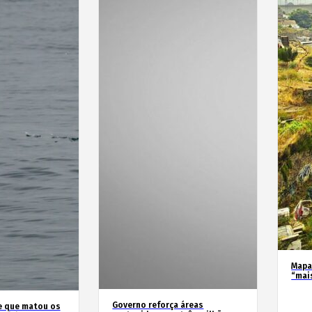
Mapa
“mai
Governo reforça áreas
e que matou os