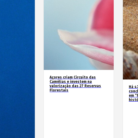
Açores criam Circuito das
Camélias e investem na
valorização das 27 Reservas
Há 4
Florestais
conc
em “
hist