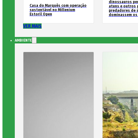
dinossauros pe
Casa do Marquês com operação
atuns e outros
sustentável no Millenium
predadores de 
Estoril Open
dominassem os
VER MAIS
AMBIENTE