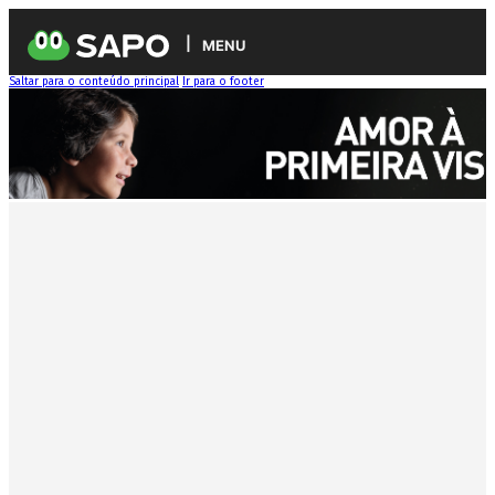
MENU
Saltar para o conteúdo principal
Ir para o footer