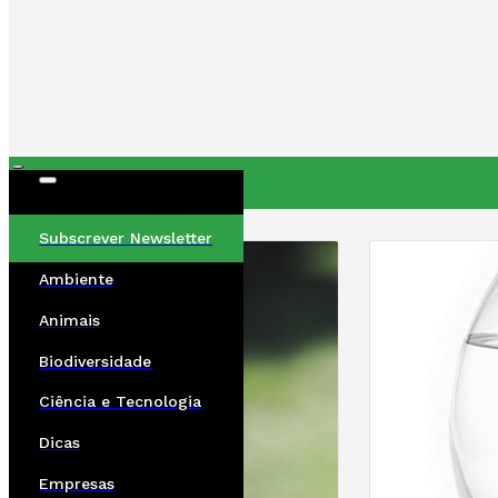
ÚLTIMAS
Subscrever Newsletter
Ambiente
Animais
Biodiversidade
Ciência e Tecnologia
Dicas
Empresas