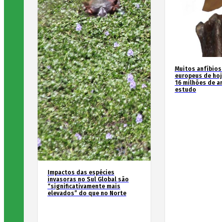
Muitos anfíbios
europeus de hoj
16 milhões de an
estudo
Impactos das espécies
invasoras no Sul Global são
“significativamente mais
elevados” do que no Norte