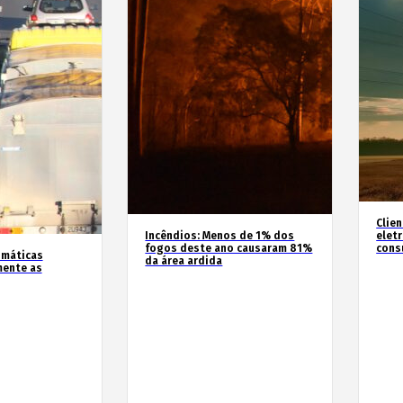
Clie
Incêndios: Menos de 1% dos
elet
fogos deste ano causaram 81%
cons
imáticas
da área ardida
mente as