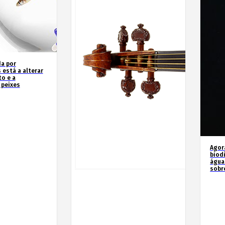
a por
 está a alterar
o e a
 peixes
Agor
biod
água
sobr