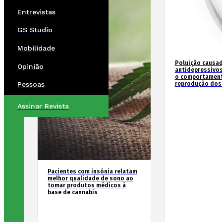
Entrevistas
GS Studio
Mobilidade
Poluição causad
Opinião
antidepressivos
o comportament
reprodução dos
Pessoas
Assinar Revista
Pacientes com insónia relatam
melhor qualidade de sono ao
tomar produtos médicos à
base de cannabis