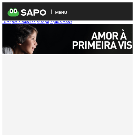
MENU
Saltar para o conteúdo principal
Ir para o footer