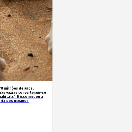
70 milhões de anos,
has vazias converteram-se
habitats”. E isso mudou a
ória dos oceanos