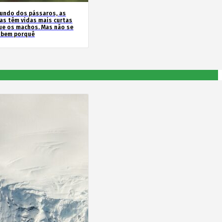
undo dos pássaros, as
as têm vidas mais curtas
ue os machos. Mas não se
 bem porquê