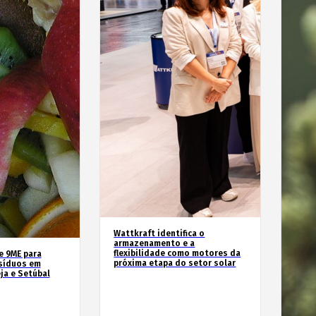
Wattkraft identifica o
armazenamento e a
flexibilidade como motores da
e 9ME para
próxima etapa do setor solar
esíduos em
ja e Setúbal