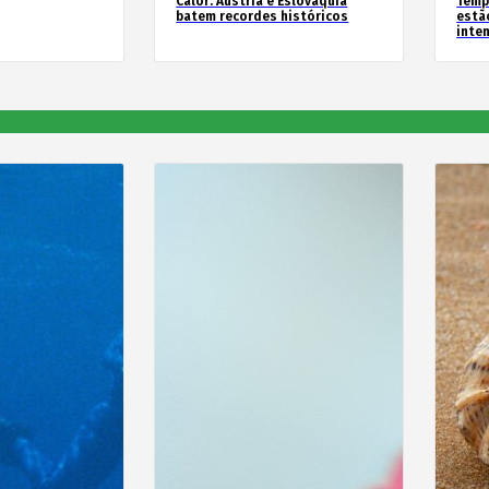
Calor: Áustria e Eslováquia
Temp
batem recordes históricos
estã
inte