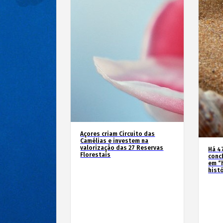
Açores criam Circuito das
Camélias e investem na
valorização das 27 Reservas
Há 4
Florestais
conc
em “
hist