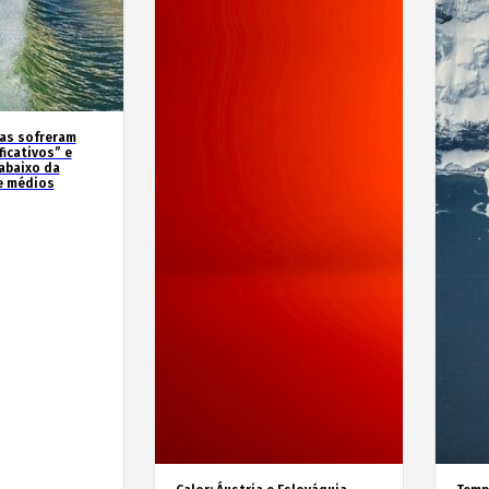
as sofreram
icativos” e
abaixo da
e médios