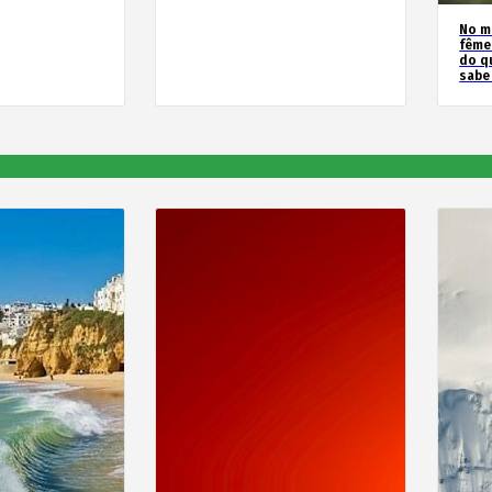
No m
fême
do q
sabe