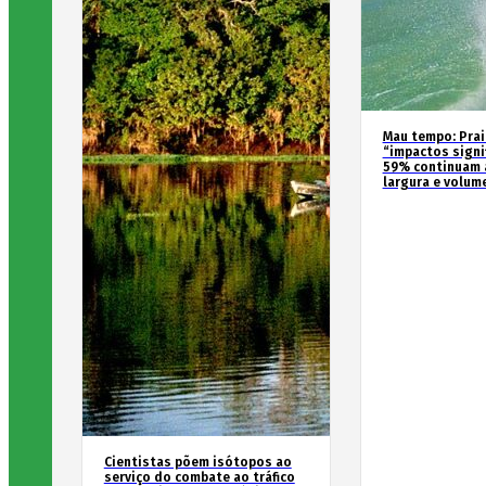
Mau tempo: Prai
“impactos signif
59% continuam 
largura e volum
Cientistas põem isótopos ao
serviço do combate ao tráfico