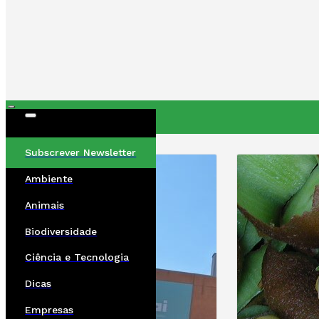
ÚLTIMAS
Subscrever Newsletter
Ambiente
Animais
Biodiversidade
Ciência e Tecnologia
Dicas
Empresas