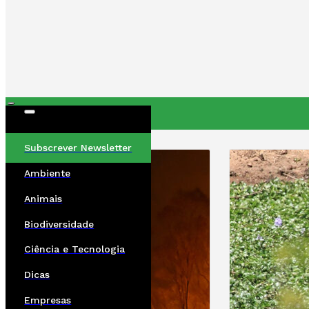
ÚLTIMAS
Subscrever Newsletter
Ambiente
Animais
Biodiversidade
Ciência e Tecnologia
Dicas
Empresas