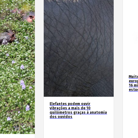
Muit
euro
16 m
estu
Elefantes podem ouvir
vibrações a mais de 10
quilómetros graças à anatomia
dos ouvidos