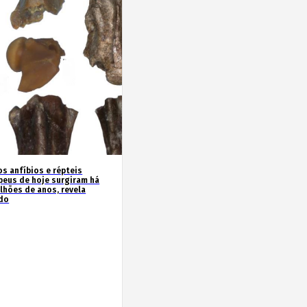
os anfíbios e répteis
peus de hoje surgiram há
ilhões de anos, revela
do