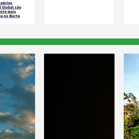
spécies
l Global são
ente mais
e no Norte