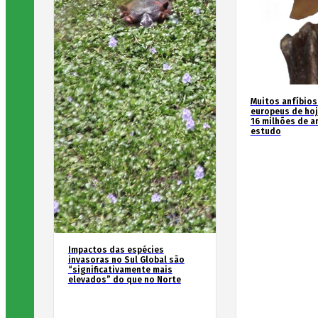
Muitos anfíbios
europeus de hoj
16 milhões de an
estudo
Impactos das espécies
invasoras no Sul Global são
“significativamente mais
elevados” do que no Norte