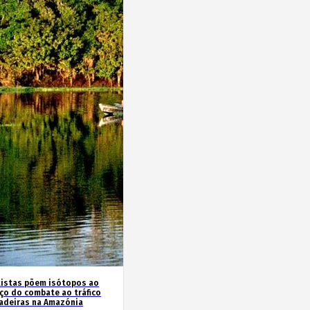
tistas põem isótopos ao
iço do combate ao tráfico
adeiras na Amazónia