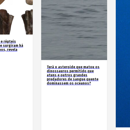
 e répteis
e surgiram há
os, revela
Terá o asteroide que matou os
dinossauros permitido que
atuns e outros grandes
predadores de sangue quente
dominassem os oceanos?