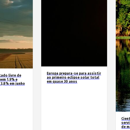
Europa prepara-se para assistir
cado livre de
ao primeiro eclipse solar total
bem 1,9% e
em quase 30 anos
 3,8% em junho
Cien
serv
de m