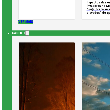
Impactos das e
invasoras no Su
“significativam
elevados” do qu
VER MAIS
AMBIENTE