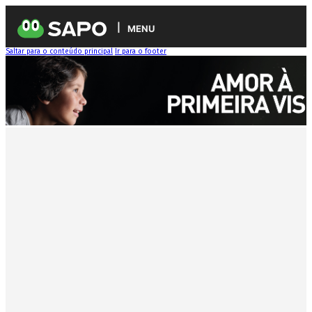
MENU
Saltar para o conteúdo principal
Ir para o footer