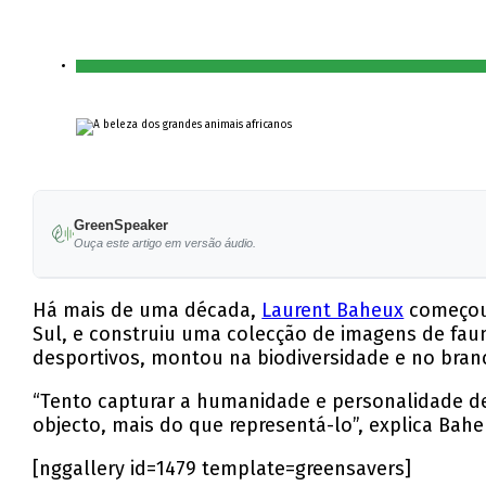
GreenSpeaker
Ouça este artigo em versão áudio.
Há mais de uma década,
Laurent Baheux
começou 
Sul, e construiu uma colecção de imagens de faun
desportivos, montou na biodiversidade e no branco
“Tento capturar a humanidade e personalidade de
objecto, mais do que representá-lo”, explica Bahe
[nggallery id=1479 template=greensavers]