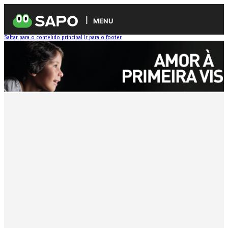
MENU
Saltar para o conteúdo principal
Ir para o footer