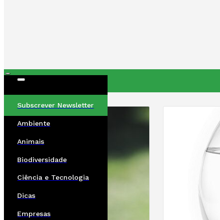
ÚLTIMAS
Subscrever Newsletter
Ambiente
Animais
Biodiversidade
Ciência e Tecnologia
Dicas
Empresas