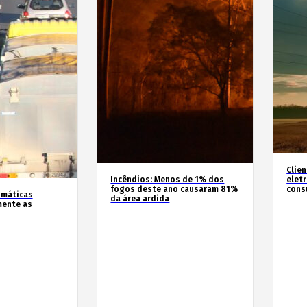
Clie
Incêndios: Menos de 1% dos
elet
fogos deste ano causaram 81%
cons
imáticas
da área ardida
mente as