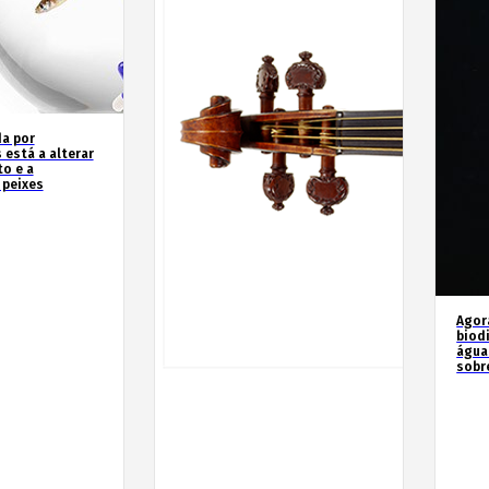
a por
 está a alterar
o e a
 peixes
Agor
biod
água
sobr