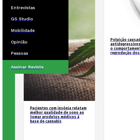
Entrevistas
GS Studio
Mobilidade
Poluição causad
Opinião
antidepressivos
o comportament
reprodução dos
Pessoas
Assinar Revista
Pacientes com insónia relatam
melhor qualidade de sono ao
tomar produtos médicos à
base de cannabis