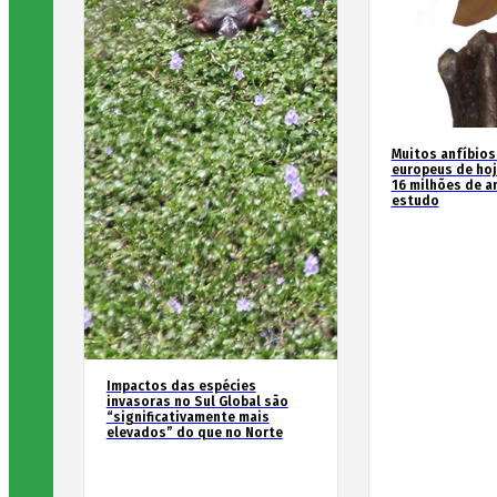
Muitos anfíbios
europeus de hoj
16 milhões de an
estudo
Impactos das espécies
invasoras no Sul Global são
“significativamente mais
elevados” do que no Norte