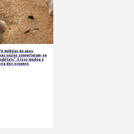
70 milhões de anos,
has vazias converteram-se
habitats”. E isso mudou a
ória dos oceanos