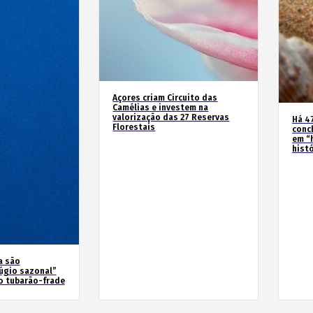
Açores criam Circuito das
Camélias e investem na
valorização das 27 Reservas
Há 4
Florestais
conc
em “
hist
a são
úgio sazonal”
o tubarão-frade