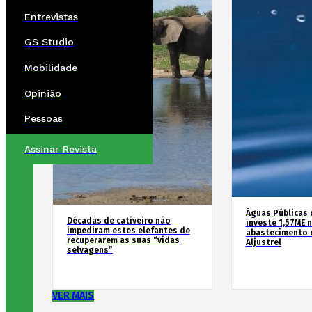
Entrevistas
GS Studio
Mobilidade
Opinião
Pessoas
Assinar Revista
Águas Públicas 
Décadas de cativeiro não
investe 1,57ME 
impediram estes elefantes de
abastecimento 
recuperarem as suas “vidas
Aljustrel
selvagens”
VER MAIS