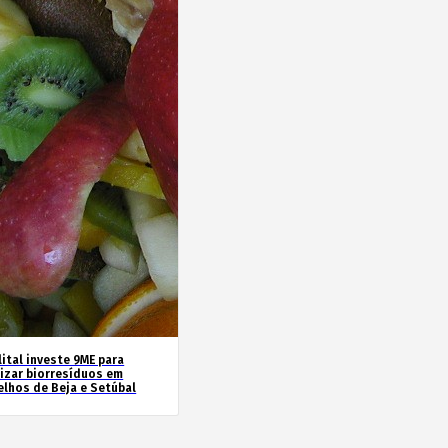
ital investe 9ME para
rizar biorresíduos em
elhos de Beja e Setúbal