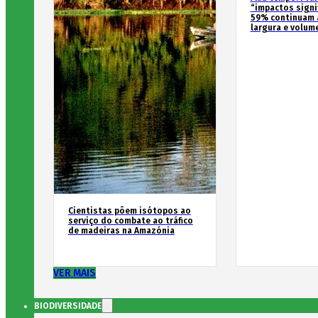
“impactos signif
59% continuam 
largura e volum
Cientistas põem isótopos ao
serviço do combate ao tráfico
de madeiras na Amazónia
VER MAIS
BIODIVERSIDADE