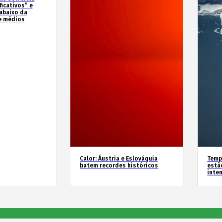
icativos” e
abaixo da
e médios
Calor: Áustria e Eslováquia
Temp
batem recordes históricos
estã
inte