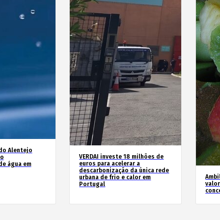
do Alentejo
VERDAI investe 18 milhões de
no
euros para acelerar a
de água em
descarbonização da única rede
Ambil
urbana de frio e calor em
valo
Portugal
conc