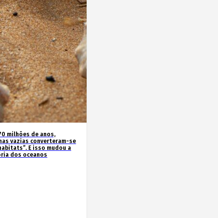
70 milhões de anos,
has vazias converteram-se
habitats”. E isso mudou a
ória dos oceanos