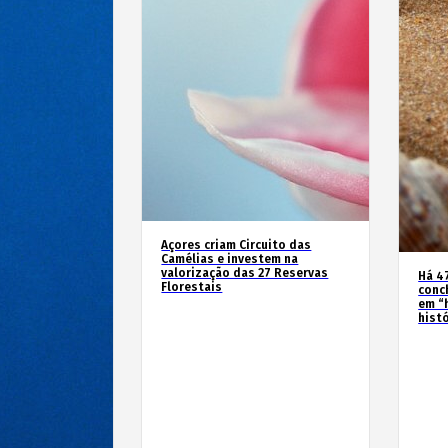
Açores criam Circuito das
Camélias e investem na
valorização das 27 Reservas
Há 4
Florestais
conc
em “
hist