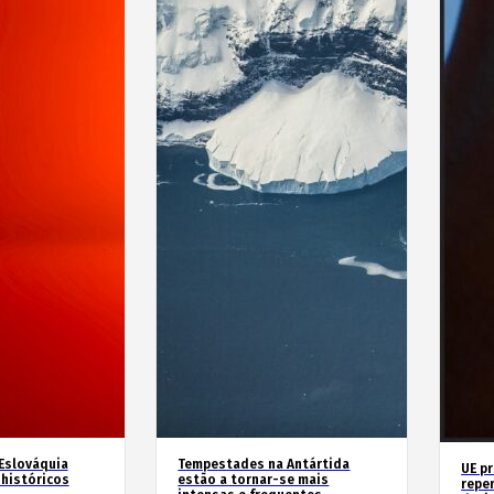
 Eslováquia
Tempestades na Antártida
UE p
históricos
estão a tornar-se mais
repe