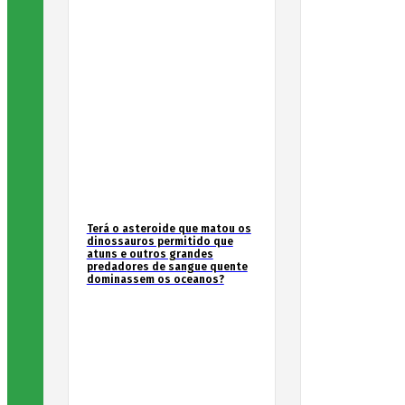
Terá o asteroide que matou os
dinossauros permitido que
atuns e outros grandes
predadores de sangue quente
dominassem os oceanos?