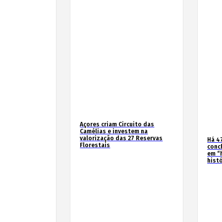
Açores criam Circuito das
Camélias e investem na
valorização das 27 Reservas
Há 4
Florestais
conc
em “
hist