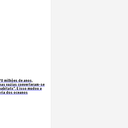
70 milhões de anos,
has vazias converteram-se
habitats”. E isso mudou a
ória dos oceanos