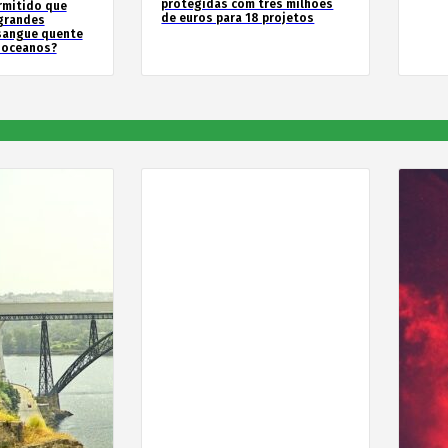
protegidas com três milhões
rmitido que
de euros para 18 projetos
 grandes
sangue quente
 oceanos?