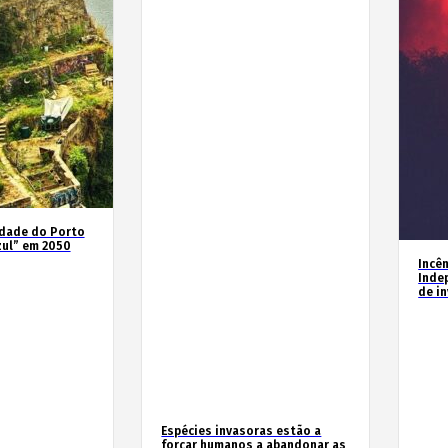
idade do Porto
zul” em 2050
Incê
Inde
de i
Espécies invasoras estão a
forçar humanos a abandonar as