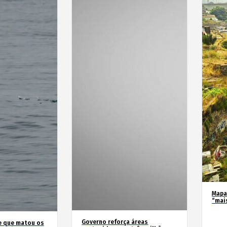
Mapa
“mai
Governo reforça áreas
e que matou os