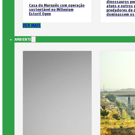
dinossauros pe
Casa do Marquês com operação
atuns e outros
sustentável no Millenium
predadores de 
Estoril Open
dominassem os
VER MAIS
AMBIENTE