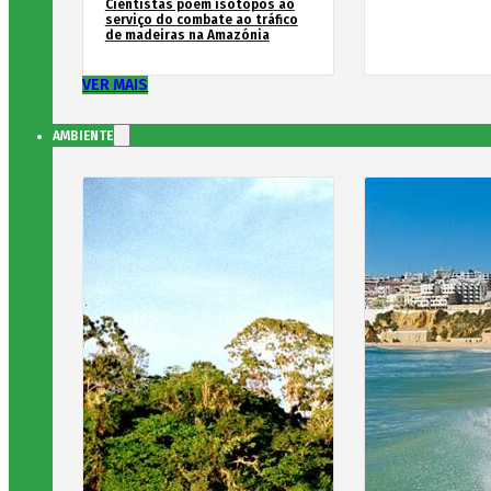
Cientistas põem isótopos ao
serviço do combate ao tráfico
de madeiras na Amazónia
VER MAIS
AMBIENTE