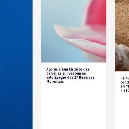
Açores criam Circuito das
Camélias e investem na
valorização das 27 Reservas
Há 4
Florestais
conc
em “
hist