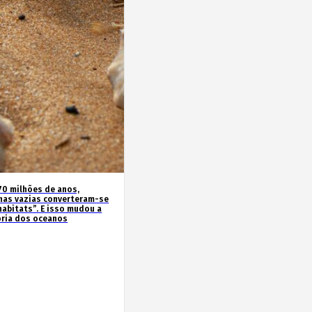
70 milhões de anos,
has vazias converteram-se
habitats”. E isso mudou a
ória dos oceanos