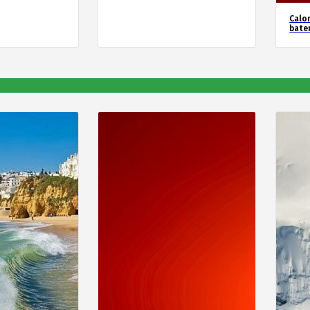
Calor
bate