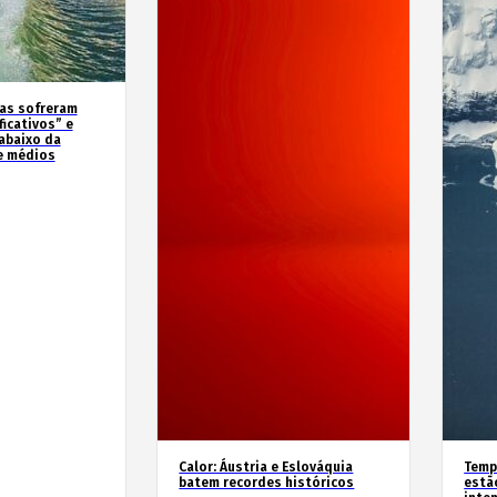
as sofreram
icativos” e
abaixo da
e médios
Calor: Áustria e Eslováquia
Temp
batem recordes históricos
estã