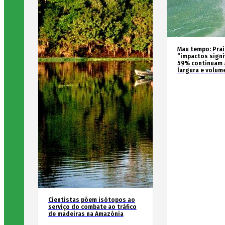
Mau tempo: Prai
“impactos signif
59% continuam 
largura e volum
Cientistas põem isótopos ao
serviço do combate ao tráfico
de madeiras na Amazónia