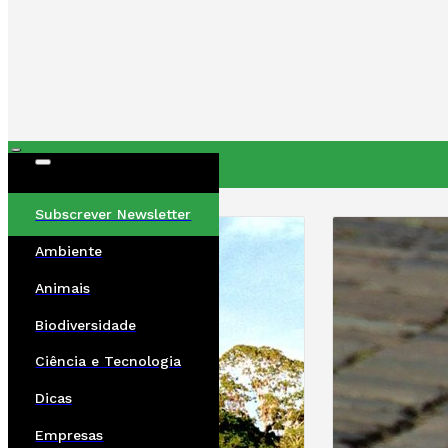
ÚLTIMAS
Subscrever Newsletter
Ambiente
Animais
Biodiversidade
Ciência e Tecnologia
Dicas
Empresas