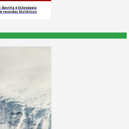
: Áustria e Eslováquia
m recordes históricos