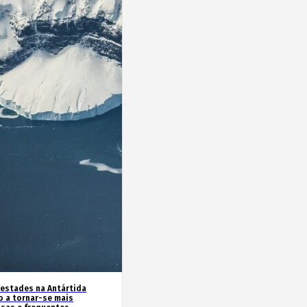
estades na Antártida
o a tornar-se mais