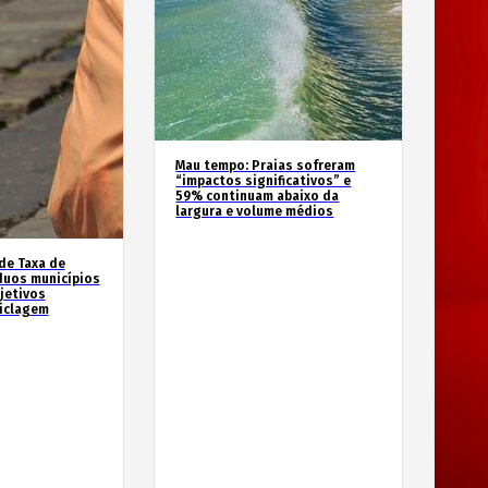
Mau tempo: Praias sofreram
“impactos significativos” e
59% continuam abaixo da
largura e volume médios
de Taxa de
duos municípios
jetivos
ciclagem