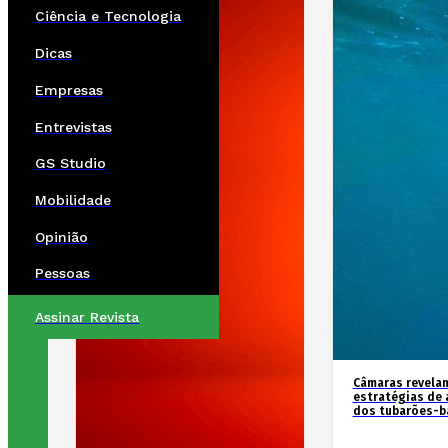
Ciência e Tecnologia
Dicas
Empresas
Entrevistas
GS Studio
Mobilidade
Opinião
Pessoas
Assinar Revista
Câmaras revela
estratégias de 
dos tubarões-ba