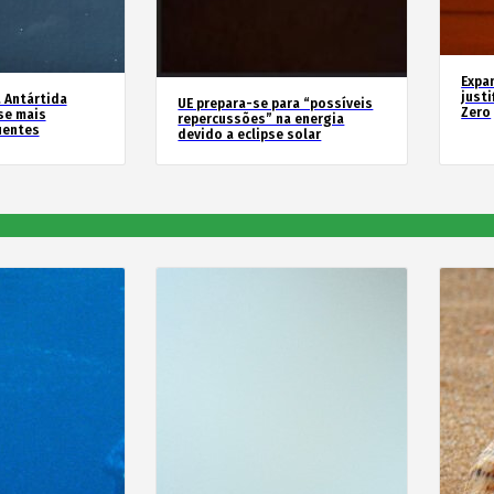
Expa
justi
 Antártida
UE prepara-se para “possíveis
Zero
se mais
repercussões” na energia
uentes
devido a eclipse solar