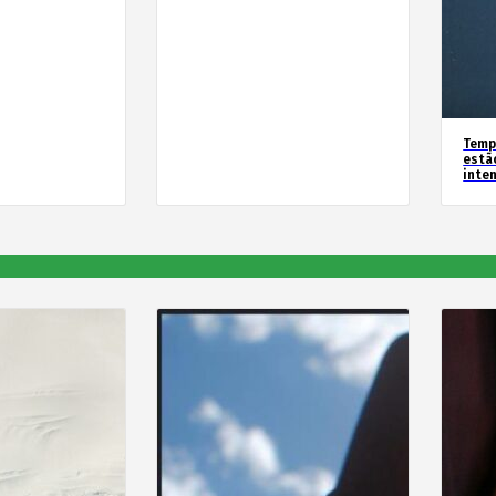
Temp
estã
inte