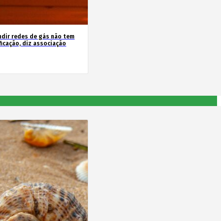
ndir redes de gás não tem
ficação, diz associação