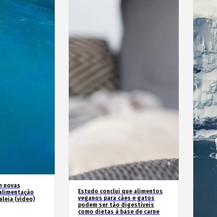
m novas
Estudo conclui que alimentos
alimentação
veganos para cães e gatos
leia (vídeo)
podem ser tão digestíveis
como dietas à base de carne