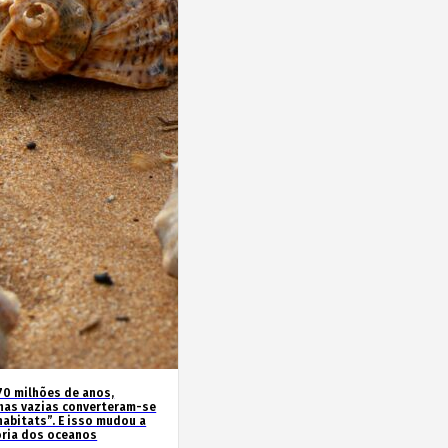
70 milhões de anos,
has vazias converteram-se
habitats”. E isso mudou a
ória dos oceanos