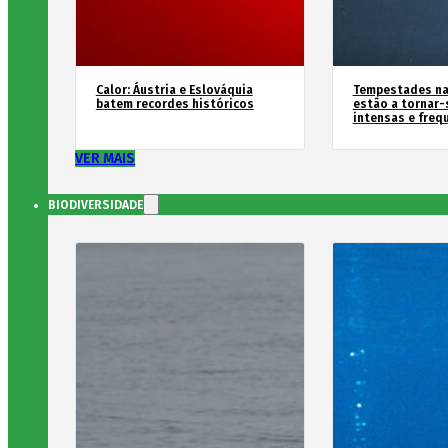
Calor: Áustria e Eslováquia
Tempestades na
batem recordes históricos
estão a tornar-
intensas e freq
VER MAIS
BIODIVERSIDADE