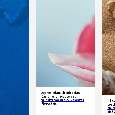
Açores criam Circuito das
Camélias e investem na
valorização das 27 Reservas
Há 4
Florestais
conc
em “
hist