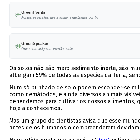
GreenPoints
Pontos essenciais deste artigo, sintetizados por IA.
Os solos abrigam 59% de todas as espécies da 
GreenSpeaker
Cientistas alertam que uma em cada cinco esp
Ouça este artigo em versão áudio.
conservadora.
As alterações no uso do solo e o uso de agroq
Os solos não são mero sedimento inerte, são mun
albergam 59% de todas as espécies da Terra, send
A investigação revela que 20% das 8.653 espéc
Num só punhado de solo podem esconder-se milhar
conservação.
como nemátodos, e ainda diversos animais visíve
dependemos para cultivar os nossos alimentos, qu
Os especialistas defendem a inclusão de mais 
hoje a conhecemos.
organismos essenciais.
Mas um grupo de cientistas avisa que esse mundo
antes de os humanos o compreenderem devidam